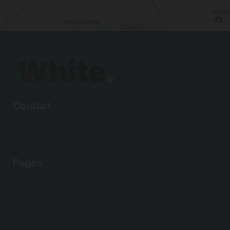
Contact
amsterdam@olakinobowls.nl
+31207864346
Pages
Home
Over ons
Pakketten
Contact