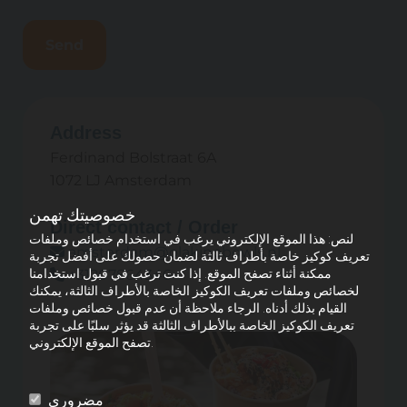
Address
Ferdinand Bolstraat 6A
1072 LJ Amsterdam
خصوصيتك تهمن
Direct contact / Order
لنص: هذا الموقع الإلكتروني يرغب في استخدام خصائص وملفات
amsterdam@olakinobowls.nl

تعريف كوكيز خاصة بأطراف ثالثة لضمان حصولك على أفضل تجربة
ممكنة أثناء تصفح الموقع. إذا كنت ترغب في قبول استخدامنا
+31207864346

لخصائص وملفات تعريف الكوكيز الخاصة بالأطراف الثالثة، يمكنك
القيام بذلك أدناه. الرجاء ملاحظة أن عدم قبول خصائص وملفات
تعريف الكوكيز الخاصة ببالأطراف الثالثة قد يؤثر سلبًا على تجربة
تصفح الموقع الإلكتروني.
مضروري