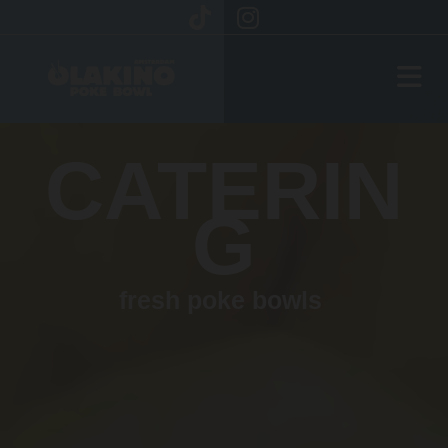
CATERIN
G
fresh poke bowls